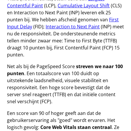
Contentful Paint
(LCP),
Cumulative Layout Shift
(CLS)
en Interaction to Next Paint (INP) leveren elk 25
punten bij. We hebben afscheid genomen van
First
Input Delay
(FID);
Interaction to Next Paint
(INP) meet
nu de responsiviteit. De ondersteunende metrics
tellen minder zwaar mee: Time to First Byte (TTFB)
draagt 10 punten bij, First Contentful Paint (FCP) 15
punten.
Net als bij de PageSpeed Score
streven we naar 100
punten
. Een totaalscore van 100 duidt op
uitstekende laadsnelheid, visuele stabiliteit en
responsiviteit. Een hoge score bevestigt dat de
server snel reageert (TTFB) en dat initiële content
snel verschijnt (FCP).
Een score van 90 of hoger geeft aan dat de
gebruikerservaring als "goed" wordt ervaren. Het
logisch gevolg:
Core Web Vitals staan centraal
. Ze